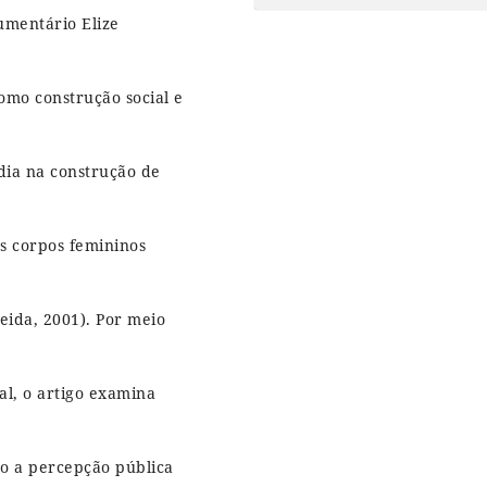
umentário Elize
omo construção social e
ídia na construção de
os corpos femininos
ida, 2001). Por meio
l, o artigo examina
to a percepção pública