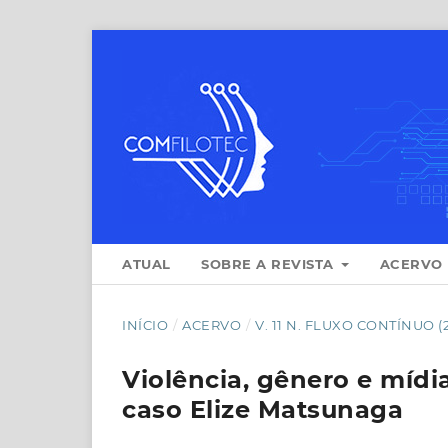
ATUAL
SOBRE A REVISTA
ACERVO
INÍCIO
/
ACERVO
/
V. 11 N. FLUXO CONTÍNUO 
Violência, gênero e mídi
caso Elize Matsunaga