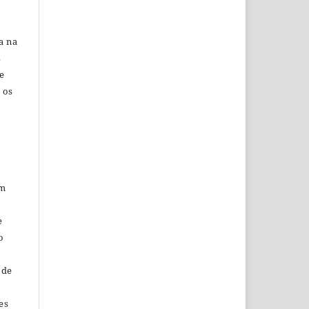
a na
s
e
 os
em
e
o
 de
es