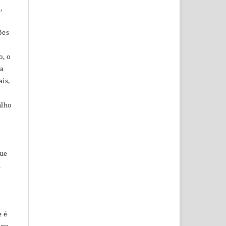
,
ões
o, o
ra
is,
alho
que
a
e é