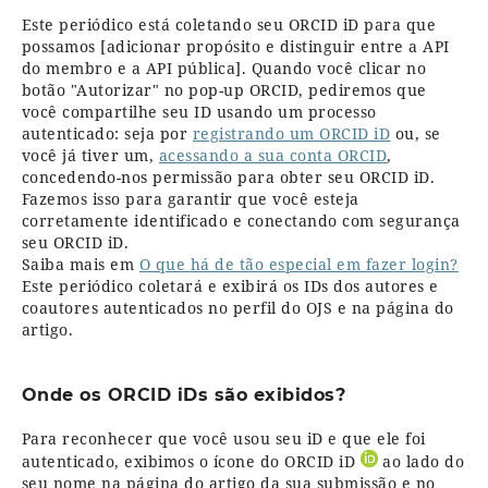
Este periódico está coletando seu ORCID iD para que
possamos [adicionar propósito e distinguir entre a API
do membro e a API pública]. Quando você clicar no
botão "Autorizar" no pop-up ORCID, pediremos que
você compartilhe seu ID usando um processo
autenticado: seja por
registrando um ORCID iD
ou, se
você já tiver um,
acessando a sua conta ORCID
,
concedendo-nos permissão para obter seu ORCID iD.
Fazemos isso para garantir que você esteja
corretamente identificado e conectando com segurança
seu ORCID iD.
Saiba mais em
O que há de tão especial em fazer login?
Este periódico coletará e exibirá os IDs dos autores e
coautores autenticados no perfil do OJS e na página do
artigo.
Onde os ORCID iDs são exibidos?
Para reconhecer que você usou seu iD e que ele foi
autenticado, exibimos o ícone do ORCID iD
ao lado do
seu nome na página do artigo da sua submissão e no